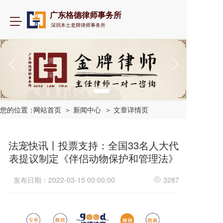
广东格德律师事务所
T
深圳本土老牌律师事务所
o
g
g
l
e
n
a
v
i
您的位置：
网站首页
＞ 新闻中心
＞ 文章详情页
g
a
t
法宠快讯丨投票支持：全国33名人大代
i
表提议制定《伴侣动物保护和管理法》
o
n
发布日期：2022-03-15 00:00:00
3287