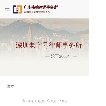
广东格德律师事务所
T
深圳本土老牌律师事务所
o
g
g
l
e
n
a
深圳老字号律师事务所
v
i
— 始于2008年 —
g
a
t
i
o
n
文章
支持
反馈
关注
数据