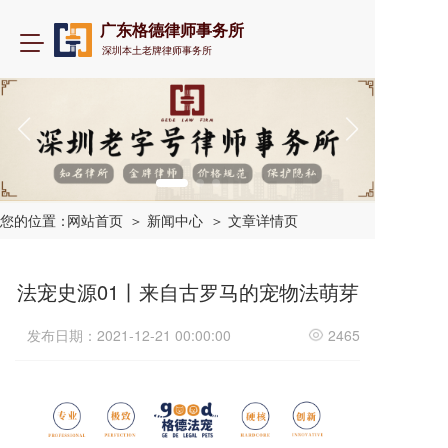
广东格德律师事务所
T
深圳本土老牌律师事务所
o
g
g
l
e
n
a
v
i
您的位置：
网站首页
＞ 新闻中心
＞ 文章详情页
g
a
t
法宠史源01丨来自古罗马的宠物法萌芽
i
o
发布日期：2021-12-21 00:00:00
2465
n