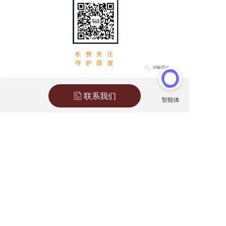
法律
动物
宠物
古罗马
联系我们
上一篇 :
法宠见闻丨香港《猫狗条例》禁食猫狗
下一篇 :
法宠史源丨猫狗是如何一步步成为萌宠的？
分享到：
长按或扫码识别 分享给好友