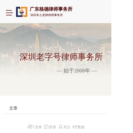
广东格德律师事务所
T
深圳本土老牌律师事务所
o
g
g
l
e
n
a
深圳老字号律师事务所
v
i
— 始于2008年 —
g
a
t
i
o
n
文章
支持
反馈
关注
数据