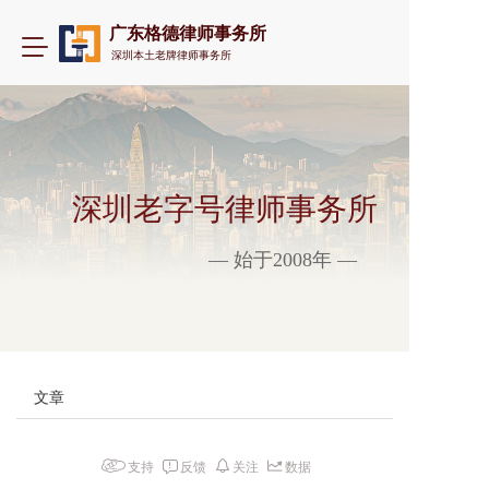
广东格德律师事务所
T
深圳本土老牌律师事务所
o
g
g
l
e
n
a
深圳老字号律师事务所
v
i
— 始于2008年 —
g
a
t
i
o
n
文章
支持
反馈
关注
数据