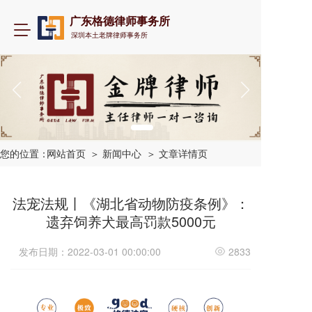
广东格德律师事务所
T
深圳本土老牌律师事务所
o
g
g
l
e
n
a
v
i
您的位置：
网站首页
＞ 新闻中心
＞ 文章详情页
g
a
t
法宠法规丨《湖北省动物防疫条例》：
i
遗弃饲养犬最高罚款5000元
o
n
发布日期：2022-03-01 00:00:00
2833