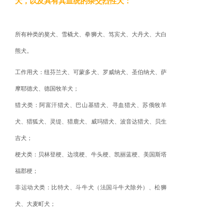
犬，以及具有其血统的杂交烈性犬：
所有种类的獒犬、雪橇犬、拳狮犬、笃宾犬、大丹犬、大白
熊犬。
工作用犬：纽芬兰犬、可蒙多犬、罗威纳犬、圣伯纳犬、萨
摩耶德犬、德国牧羊犬；
猎犬类：阿富汗猎犬、巴山基猎犬、寻血猎犬、苏俄牧羊
犬、猎狐犬、灵缇、猎鹿犬、威玛猎犬、波音达猎犬、贝生
吉犬；
梗犬类：贝林登梗、边境梗、牛头梗、凯丽蓝梗、美国斯塔
福郡梗；
非运动犬类：比特犬、斗牛犬（法国斗牛犬除外）、松狮
犬、大麦町犬；