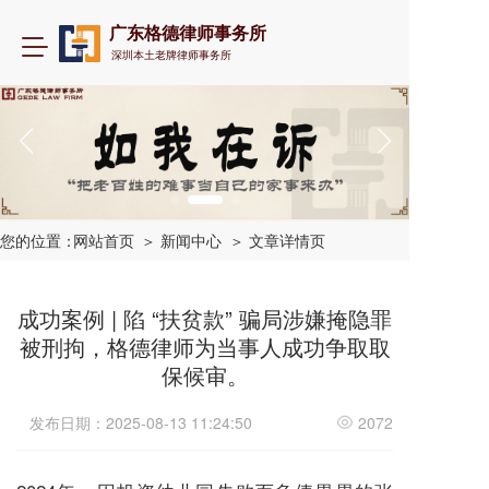
广东格德律师事务所
T
深圳本土老牌律师事务所
o
g
g
l
e
n
a
v
i
您的位置：
网站首页
＞ 新闻中心
＞ 文章详情页
g
a
t
成功案例 | 陷 “扶贫款” 骗局涉嫌掩隐罪
i
被刑拘，格德律师为当事人成功争取取
o
保候审。
n
发布日期：2025-08-13 11:24:50
2072