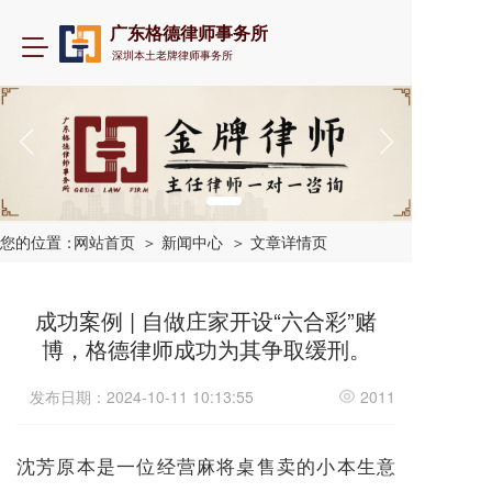
广东格德律师事务所
T
深圳本土老牌律师事务所
o
g
g
l
e
n
a
v
i
您的位置：
网站首页
＞ 新闻中心
＞ 文章详情页
g
a
t
成功案例 | 自做庄家开设“六合彩”赌
i
博，格德律师成功为其争取缓刑。
o
n
发布日期：2024-10-11 10:13:55
2011
沈芳原本是一位经营麻将桌售卖的小本生意