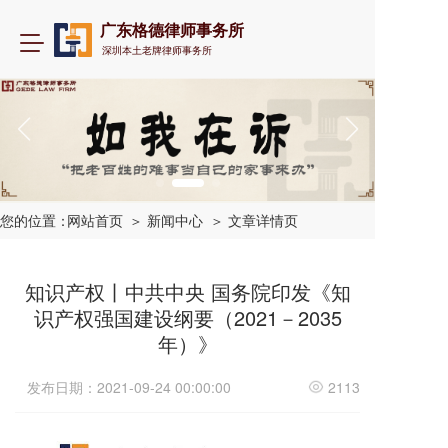
广东格德律师事务所
T
深圳本土老牌律师事务所
o
g
g
l
e
n
a
v
i
您的位置：
网站首页
＞ 新闻中心
＞ 文章详情页
g
a
t
知识产权丨中共中央 国务院印发《知
i
识产权强国建设纲要（2021－2035
o
年）》
n
发布日期：2021-09-24 00:00:00
2113