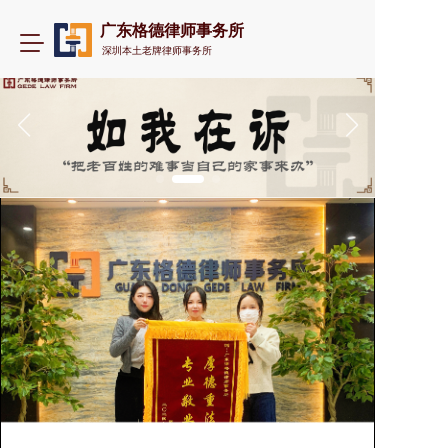
广东格德律师事务所
T
深圳本土老牌律师事务所
o
g
g
l
e
n
a
v
i
g
a
t
i
o
n