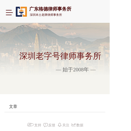
广东格德律师事务所
T
深圳本土老牌律师事务所
o
g
g
l
e
n
a
深圳老字号律师事务所
v
i
— 始于2008年 —
g
a
t
i
o
n
文章
支持
反馈
关注
数据