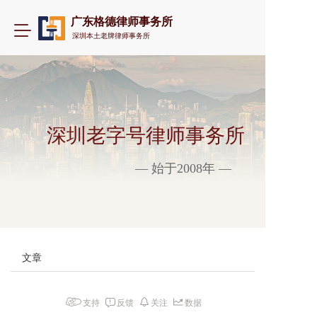
广东格德律师事务所
T
深圳本土老牌律师事务所
o
g
g
l
e
n
a
深圳老字号律师事务所
v
i
— 始于2008年 —
g
a
t
i
o
n
文章
支持
反馈
关注
数据