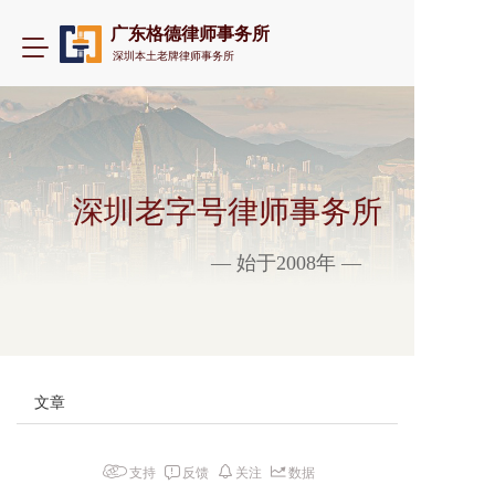
广东格德律师事务所
T
深圳本土老牌律师事务所
o
g
g
l
e
n
a
深圳老字号律师事务所
v
i
— 始于2008年 —
g
a
t
i
o
n
文章
支持
反馈
关注
数据