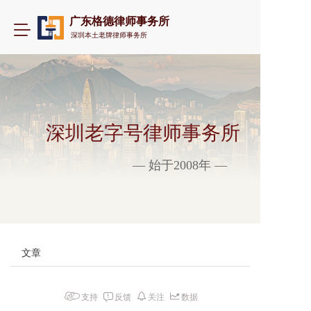
广东格德律师事务所
T
深圳本土老牌律师事务所
o
g
g
l
e
n
a
深圳老字号律师事务所
v
i
— 始于2008年 —
g
a
t
i
o
n
文章
支持
反馈
关注
数据