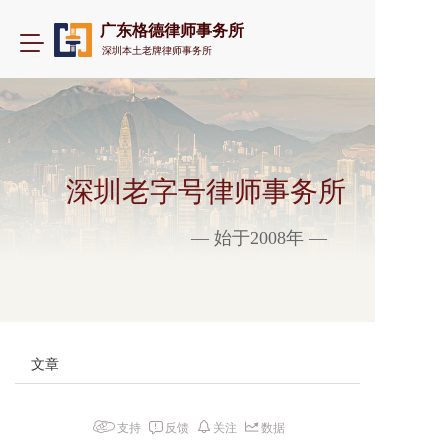
广东格德律师事务所
T
深圳本土老牌律师事务所
o
g
g
l
e
n
a
深圳老字号律师事务所
v
i
— 始于2008年 —
g
a
t
i
o
n
文章
支持
反馈
关注
数据