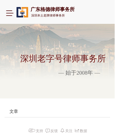
广东格德律师事务所
T
深圳本土老牌律师事务所
o
g
g
l
e
n
a
深圳老字号律师事务所
v
i
— 始于2008年 —
g
a
t
i
o
n
文章
支持
反馈
关注
数据