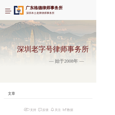
广东格德律师事务所
T
深圳本土老牌律师事务所
o
g
g
l
e
n
a
深圳老字号律师事务所
v
i
— 始于2008年 —
g
a
t
i
o
n
文章
支持
反馈
关注
数据