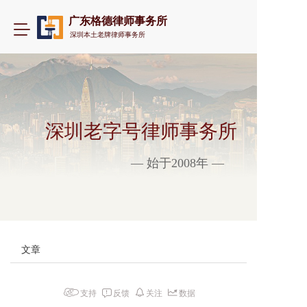
广东格德律师事务所
T
深圳本土老牌律师事务所
o
g
g
l
e
n
a
深圳老字号律师事务所
v
i
— 始于2008年 —
g
a
t
i
o
n
文章
支持
反馈
关注
数据