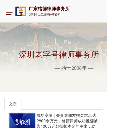
广东格德律师事务所
T
深圳本土老牌律师事务所
o
g
g
l
e
n
a
深圳老字号律师事务所
v
i
— 始于2008年 —
g
a
t
i
o
n
文章
成功案例 | 夫妻遭朋友拖欠本息达
2800余万元，格德律师成功推翻被
告400万还款抵扣本金的主张，助