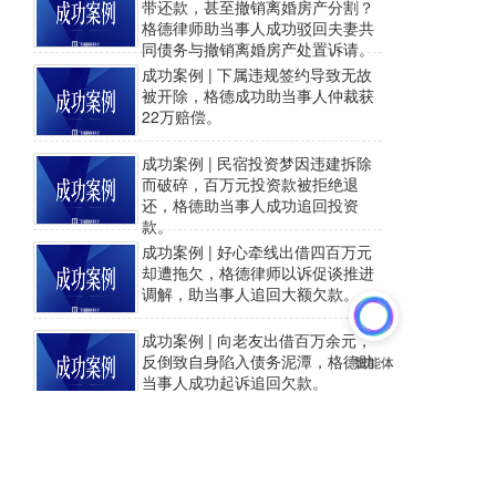
带还款，甚至撤销离婚房产分割？
格德律师助当事人成功驳回夫妻共
同债务与撤销离婚房产处置诉请。
成功案例 | 下属违规签约导致无故
被开除，格德成功助当事人仲裁获
22万赔偿。
成功案例 | 民宿投资梦因违建拆除
而破碎，百万元投资款被拒绝退
还，格德助当事人成功追回投资
款。
成功案例 | 好心牵线出借四百万元
却遭拖欠，格德律师以诉促谈推进
调解，助当事人追回大额欠款。
成功案例 | 向老友出借百万余元，
反倒致自身陷入债务泥潭，格德助
当事人成功起诉追回欠款。
成功案例 | 男友伪造高质量人设借
款达40万元，多次催款却拒绝偿
还，格德助当事人成功起诉追回欠
款。