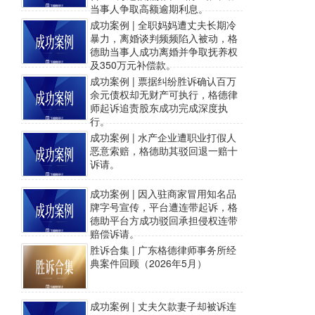
当事人争取高额逾期利息。
成功案例 | 全职妈妈遭丈夫长期冷
暴力，离婚谈判频频陷入被动，格
德助当事人成功离婚并争取抚养权
及350万元补偿款。
成功案例 | 票据纠纷胜诉确认百万
余元债权却无财产可执行，格德律
师起诉追责股东成功完成深度执
行。
成功案例 | 水产企业遭职业打假人
恶意索赔，格德助其驳回退一赔十
诉请。
成功案例 | 因入驻商家冒用知名品
牌字号宣传，平台遭连带起诉，格
德助平台方成功驳回承担侵权连带
赔偿诉请。
胜诉合集 | 广东格德律师事务所经
典案件回顾（2026年5月）
成功案例 | 丈夫欠款妻子却被诉连