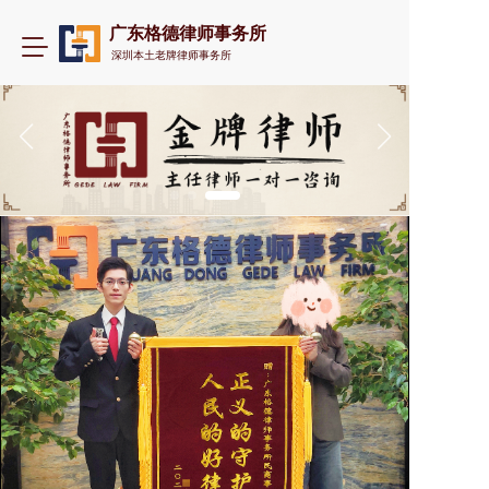
广东格德律师事务所
T
深圳本土老牌律师事务所
o
g
g
l
e
n
a
v
i
g
a
t
i
o
n