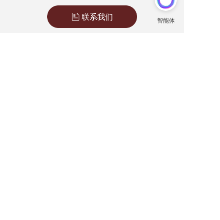
联系我们
上一篇 :
胜诉合集 | 广东格德律师事务所经典案件回顾（2025年11月）
下一篇 :
成功案例 | 离婚后竟遭前任“抢孩子”，格德律师先行实践助当事人监护权得以维护。
分享到：
长按或扫码识别 分享给好友