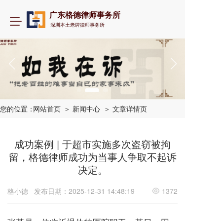
广东格德律师事务所
T
深圳本土老牌律师事务所
o
g
g
l
e
n
a
v
i
您的位置：
网站首页
＞ 新闻中心
＞ 文章详情页
g
a
t
成功案例 | 于超市实施多次盗窃被拘
i
留，格德律师成功为当事人争取不起诉
o
决定。
n
格小德
发布日期：2025-12-31 14:48:19
1372