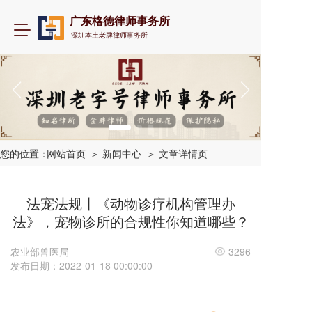
广东格德律师事务所
T
深圳本土老牌律师事务所
o
g
g
l
e
n
a
v
i
您的位置：
网站首页
＞ 新闻中心
＞ 文章详情页
g
a
t
法宠法规丨《动物诊疗机构管理办
i
法》，宠物诊所的合规性你知道哪些？
o
n
农业部兽医局
3296
发布日期：2022-01-18 00:00:00